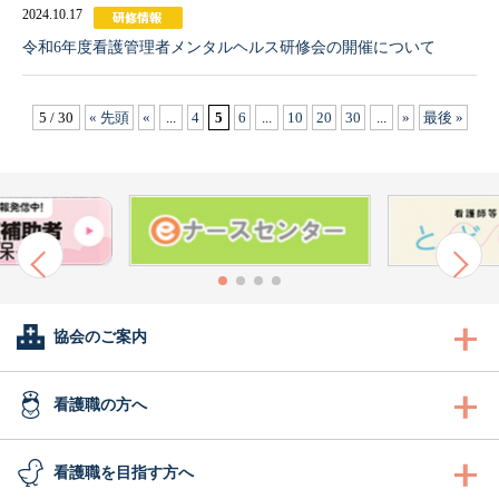
2024.10.17
令和6年度看護管理者メンタルヘルス研修会の開催について
5 / 30
« 先頭
«
...
4
5
6
...
10
20
30
...
»
最後 »
協会のご案内
会長あいさつ
看護職の方へ
協会概要
看護職の方へ
看護職を目指す方へ