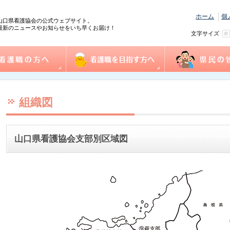
ホーム
個
山口県看護協会の公式ウェブサイト。
最新のニュースやお知らせをいち早くお届け！
文字サイズ
の方へ
協会概要
看護職を目指す方へ
事業一覧
県民の皆様へ
践情報
護管理者教育課程
センター事業・研修
式ダウンロード
沿革
組織図
事業計画
役員
個人情報保護方針
情報公開
ふれあい看護体験
1日ナース体験
看護の魅力発見
進路相談
奨学金制度
再チャレンジ研修
求人情報（e-ナースセンター）
とどけるん
ナースセンターだより
訪問看護ステーシ
まちの保健室
看護の日・看護週
ふれあい看護体験
組織図
山口県看護協会支部別区域図