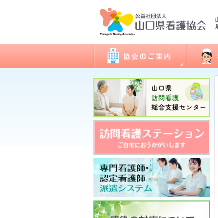
会長あいさつ
看護職
協会概要
委員会活動
地区支部活動
会報誌「きらめき」
入会のご案内
アクセス
開館日・閉館日
関連団体
研修
看護実
認定看
ナース
図書室
各種様