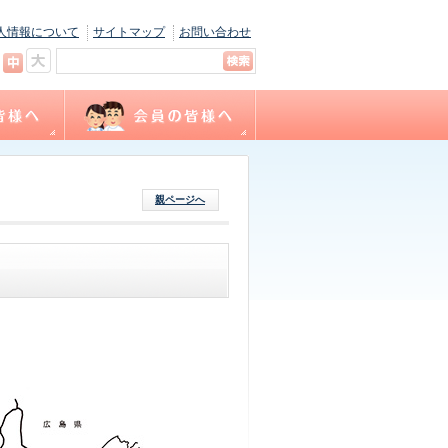
人情報について
サイトマップ
お問い合わせ
キャリナース
ョン
間
福利厚生
サテライト相談
看護職賠償責任保険制度
各種様式ダウンロード
（会員専用WEBサイト）
親ページへ