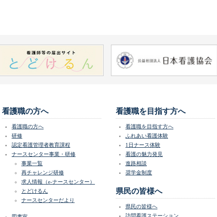
看護職の方へ
看護職を目指す方へ
看護職の方へ
看護職を目指す方へ
研修
ふれあい看護体験
認定看護管理者教育課程
1日ナース体験
ナースセンター事業・研修
看護の魅力発見
事業一覧
進路相談
再チャレンジ研修
奨学金制度
求人情報（e-ナースセンター）
県民の皆様へ
とどけるん
ナースセンターだより
県民の皆様へ
訪問看護ステーション
図書室