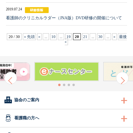
2019.07.24
看護師のクリニカルラダー（JNA版）DVD研修の開催について
20 / 30
« 先頭
«
...
10
...
19
20
21
...
30
...
»
最後
»
協会のご案内
会長あいさつ
看護職の方へ
協会概要