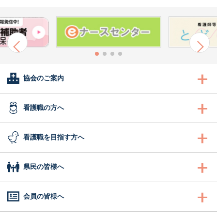
協会のご案内
会長あいさつ
看護職の方へ
協会概要
看護職の方へ
看護職を目指す方へ
委員会活動
沿革
研修
看護職を目指す方へ
県民の皆様へ
地区支部活動
組織図
認定看護管理者教育課程
ふれあい看護体験
県民の皆様へ
会員の皆様へ
会報誌「きらめき」
事業計画
ナースセンター事業・研修
1日ナース体験