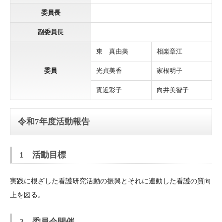
委員長
副委員長
東 真由美
相楽章江
委員
光貞美香
家根明子
實近彩子
向井美智子
令和7年度活動報告
1 活動目標
実践に根ざした看護研究活動の振興とそれに連動した看護の質向
上を図る。
2 委員会開催