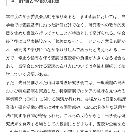
4 評価と今後の課題
本年度の学会委員会活動を振り返ると、まず査読においては、当
学会では査読基準に沿った評価だけでなく、研究者への教育的支
援を含めた査読を行ってきたことが特徴として挙げられる。学会
終了後には発表施設から「勉強になった。」といった意見も聞か
れ、研究者の学びにつながる取り組みであったと考えられる。一
方で、修正や指導を伴う査読は査読者の負担が大きくなる場合も
あり、当学会における査読の在り方については今後も継続して検
討していく必要がある。
また、先日開催された山口県看護研究学会では、一般演題の発表
および特別講演を実施した。特別講演ではケアの意味を見つめる
事例研究（CMC）に関する講演が行われ、会場からは日常の臨床
業務と研究活動の両立に対する困難感や、CMCの具体的な活用方
法に関する質問が寄せられた。これらの反応からも、当学会は研
究成果を発表する場としての役割にとどまらず、査読や企画を通