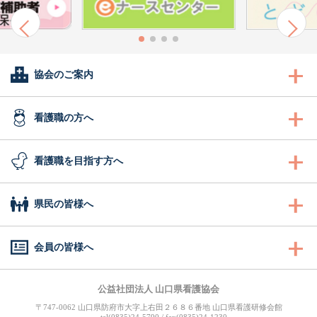
協会のご案内
会長あいさつ
看護職の方へ
協会概要
看護職の方へ
看護職を目指す方へ
委員会活動
沿革
研修
看護職を目指す方へ
県民の皆様へ
地区支部活動
組織図
認定看護管理者教育課程
ふれあい看護体験
県民の皆様へ
会員の皆様へ
会報誌「きらめき」
事業計画
ナースセンター事業・研修
1日ナース体験
訪問看護ステーション
キャリナース
（会員専用WEBサイト）
公益社団法人 山口県看護協会
入会のご案内
役員
図書室
事業一覧
〒747-0062 山口県防府市大字上右田２６８６番地 山口県看護研修会館
看護の魅力発見
まちの保健室
tel(0835)24-5790 / fax(0835)24-1230