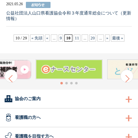
2021.05.26
公益社団法人山口県看護協会令和３年度通常総会について（更新
情報）
10 / 29
« 先頭
«
...
9
10
11
...
20
...
»
最後 »
協会のご案内
会長あいさつ
看護職の方へ
協会概要
看護職の方へ
看護職を目指す方へ