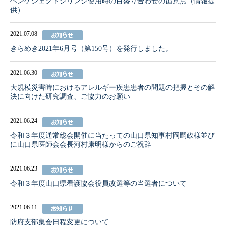
ヘンケジェクトシリンジ使用時の目盛り合わせの留意点（情報提
供）
2021.07.08
きらめき2021年6月号（第150号）を発行しました。
2021.06.30
大規模災害時におけるアレルギー疾患患者の問題の把握とその解
決に向けた研究調査、ご協力のお願い
2021.06.24
令和３年度通常総会開催に当たっての山口県知事村岡嗣政様並び
に山口県医師会会長河村康明様からのご祝辞
2021.06.23
令和３年度山口県看護協会役員改選等の当選者について
2021.06.11
防府支部集会日程変更について