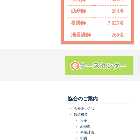
助産師
264名
看護師
7,625名
准看護師
260名
協会のご案内
会長あいさつ
協会概要
沿革
組織図
事業計画
役員