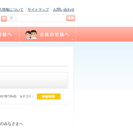
人情報について
サイトマップ
お問い合わせ
キャリナース
ョン
間
福利厚生
サテライト相談
看護職賠償責任保険制度
各種様式ダウンロード
（会員専用WEBサイト）
017年7月4日
カテゴリ：
のみなさまへ