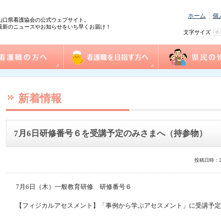
ホーム
個
山口県看護協会の公式ウェブサイト。
最新のニュースやお知らせをいち早くお届け！
文字サイズ
の方へ
協会概要
看護職を目指す方へ
事業一覧
県民の皆様へ
践情報
護管理者教育課程
センター事業・研修
式ダウンロード
沿革
組織図
事業計画
役員
個人情報保護方針
情報公開
ふれあい看護体験
1日ナース体験
看護の魅力発見
進路相談
奨学金制度
再チャレンジ研修
求人情報（e-ナースセンター）
とどけるん
ナースセンターだより
訪問看護ステーシ
まちの保健室
看護の日・看護週
ふれあい看護体験
新着情報
7月6日研修番号６を受講予定のみさまへ（持参物）
投稿日時：2
7月6日（木）一般教育研修 研修番号６
【フィジカルアセスメント】「事例から学ぶアセスメント」に受講予定