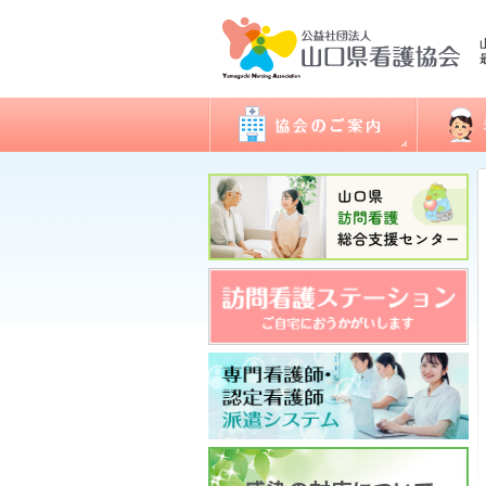
会長あいさつ
看護職
協会概要
委員会活動
地区支部活動
会報誌「きらめき」
入会のご案内
アクセス
開館日・閉館日
関連団体
研修
看護実
認定看
ナース
図書室
各種様