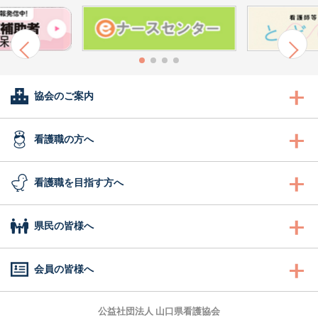
協会のご案内
会長あいさつ
看護職の方へ
協会概要
看護職の方へ
看護職を目指す方へ
委員会活動
沿革
研修
看護職を目指す方へ
県民の皆様へ
地区支部活動
組織図
認定看護管理者教育課程
ふれあい看護体験
県民の皆様へ
会員の皆様へ
会報誌「きらめき」
事業計画
ナースセンター事業・研修
1日ナース体験
訪問看護ステーション
キャリナース
（会員専用WEBサイト）
公益社団法人 山口県看護協会
入会のご案内
役員