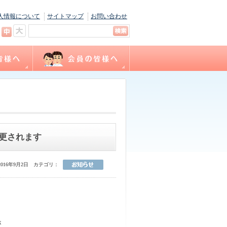
人情報について
サイトマップ
お問い合わせ
キャリナース
ョン
間
福利厚生
サテライト相談
看護職賠償責任保険制度
各種様式ダウンロード
（会員専用WEBサイト）
変更されます
016年9月2日
カテゴリ：
が