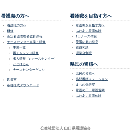
看護職の方へ
看護職を目指す方へ
看護職の方へ
看護職を目指す方へ
研修
ふれあい看護体験
認定看護管理者教育課程
1日ナース体験
ナースセンター事業・研修
看護の魅力発見
事業一覧
進路相談
再チャレンジ研修
奨学金制度
求人情報（e-ナースセンター）
県民の皆様へ
とどけるん
ナースセンターだより
県民の皆様へ
訪問看護ステーション
図書室
まちの保健室
各種様式ダウンロード
看護の日・看護週間
ふれあい看護体験
公益社団法人 山口県看護協会