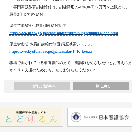
・専門実践教育訓練給付は、訓練費用の40%(年間32万円を上限とし、
最長3年まで)を給付。
厚生労働省HP: 教育訓練給付制度
http://www.mhlw.go.jp/stf/seisakunitsuite/bunya/0000058556.html
厚生労働省:教育訓練給付制度 講座検索システム
http://www.kyufu.mhlw.go.jp/kensaku/T_K_kouza
職場で働かれている准看護師の方で、看護師をめざしたいとお考えの方
キャリア支援のためにも、ぜひお知らせください!
←
新しい記事へ
一覧に戻る