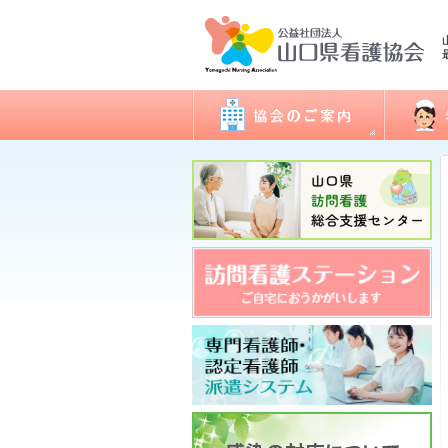
会長あいさつ
看護職
協会概要
委員会活動
地区支部活動
会報誌「きらめき」
入会のご案内
アクセス
開館日・閉館日
関連団体
研修
看護実
認定看
ナース
図書室
各種様