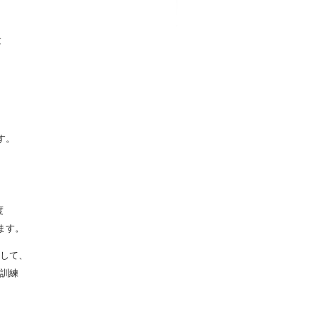
験
知
す。
度
ます。
して、
訓練