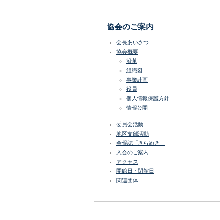
協会のご案内
会長あいさつ
協会概要
沿革
組織図
事業計画
役員
個人情報保護方針
情報公開
委員会活動
地区支部活動
会報誌「きらめき」
入会のご案内
アクセス
開館日・閉館日
関連団体