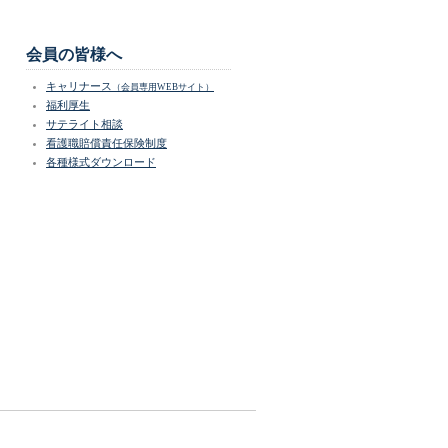
会員の皆様へ
キャリナース
（会員専用WEBサイト）
福利厚生
サテライト相談
看護職賠償責任保険制度
各種様式ダウンロード