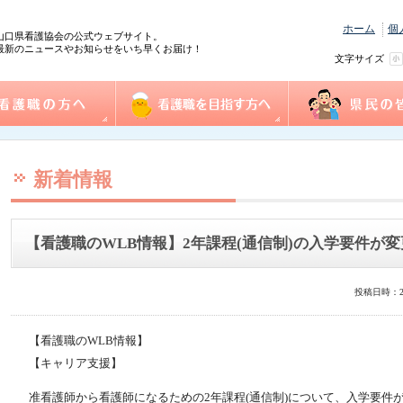
ホーム
個
山口県看護協会の公式ウェブサイト。
最新のニュースやお知らせをいち早くお届け！
文字サイズ
の方へ
協会概要
看護職を目指す方へ
事業一覧
県民の皆様へ
践情報
護管理者教育課程
センター事業・研修
式ダウンロード
沿革
組織図
事業計画
役員
個人情報保護方針
情報公開
ふれあい看護体験
1日ナース体験
看護の魅力発見
進路相談
奨学金制度
再チャレンジ研修
求人情報（e-ナースセンター）
とどけるん
ナースセンターだより
訪問看護ステーシ
まちの保健室
看護の日・看護週
ふれあい看護体験
新着情報
【看護職のWLB情報】2年課程(通信制)の入学要件が
投稿日時：2
【看護職のWLB情報】
【キャリア支援】
准看護師から看護師になるための2年課程(通信制)について、入学要件