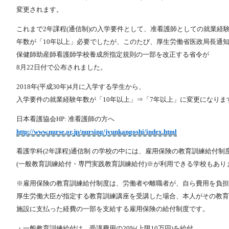
変更されます。
これまで2年課程(通信制)の入学要件として、准看護師としての就業経
年数が「10年以上」必要でしたが、このたび、厚生労働省医政局長通
保健師助産師看護師学校養成所指定規則の一部を改正する省令が
8月22日付で公布されました。
2018年(平成30年)4月に入学する学生から、
入学要件の就業経験年数が「10年以上」⇒「7年以上」に変更になりま
日本看護協会HP: 准看護師の方へ
http://www.nurse.or.jp/nursing/jyunkangoshi/index.html
看護学科(2年課程)通信制 の学校の中には、雇用保険の教育訓練給付制
(一般教育訓練給付・専門実践教育訓練給付)※が利用できる学校もあり
※雇用保険の教育訓練給付制度は、労働者や離職者が、自ら費用を負担
厚生労働大臣が指定する教育訓練講座を受講した場合、本人がその教育
施設に支払った経費の一部を支給する雇用保険の給付制度です。
・一般教育訓練給付は、受講費用の20%(上限10万円)を給付