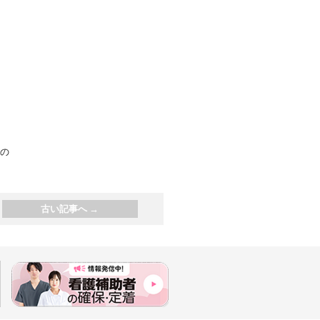
の
古い記事へ
→