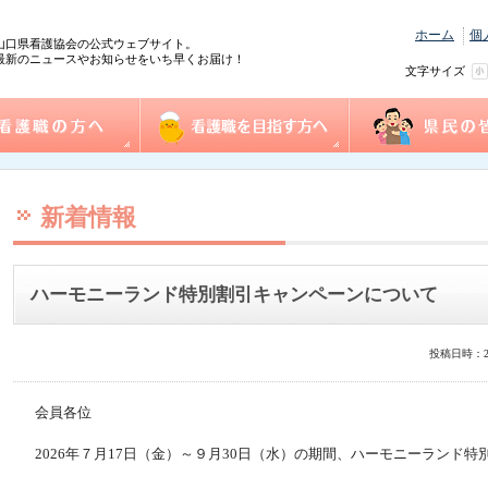
ホーム
個
山口県看護協会の公式ウェブサイト。
最新のニュースやお知らせをいち早くお届け！
文字サイズ
の方へ
協会概要
看護職を目指す方へ
事業一覧
県民の皆様へ
践情報
護管理者教育課程
センター事業・研修
式ダウンロード
沿革
組織図
事業計画
役員
個人情報保護方針
情報公開
ふれあい看護体験
1日ナース体験
看護の魅力発見
進路相談
奨学金制度
再チャレンジ研修
求人情報（e-ナースセンター）
とどけるん
ナースセンターだより
訪問看護ステーシ
まちの保健室
看護の日・看護週
ふれあい看護体験
新着情報
ハーモニーランド特別割引キャンペーンについて
投稿日時：2
会員各位
2026年７月17日（金）～９月30日（水）の期間、ハーモニーランド