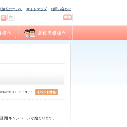
人情報について
サイトマップ
お問い合わせ
キャリナース
ョン
間
福利厚生
サテライト相談
看護職賠償責任保険制度
各種様式ダウンロード
（会員専用WEBサイト）
026年7月6日
カテゴリ：
特別割引キャンペーンが始まります。