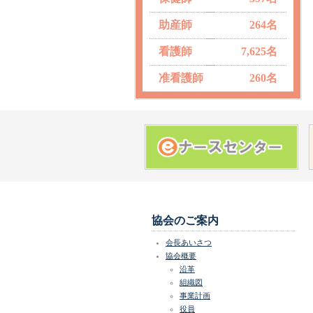
助産師
264名
看護師
7,625名
准看護師
260名
協会のご案内
会長あいさつ
協会概要
沿革
組織図
事業計画
役員