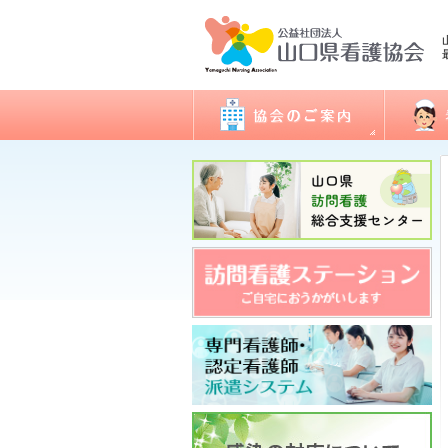
会長あいさつ
看護職
協会概要
委員会活動
地区支部活動
会報誌「きらめき」
入会のご案内
アクセス
開館日・閉館日
関連団体
研修
看護実
認定看
ナース
図書室
各種様