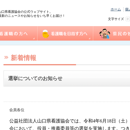
ホーム
個
山口県看護協会の公式ウェブサイト。
最新のニュースやお知らせをいち早くお届け！
文字サイズ
の方へ
協会概要
看護職を目指す方へ
事業一覧
県民の皆様へ
践情報
護管理者教育課程
センター事業・研修
式ダウンロード
沿革
組織図
事業計画
役員
個人情報保護方針
情報公開
ふれあい看護体験
1日ナース体験
看護の魅力発見
進路相談
奨学金制度
再チャレンジ研修
求人情報（e-ナースセンター）
とどけるん
ナースセンターだより
訪問看護ステーシ
まちの保健室
看護の日・看護週
ふれあい看護体験
新着情報
選挙についてのお知らせ
会員各位
公益社団法人山口県看護協会では、令和
4
年
6
月
18
日（土）
会において、役員・推薦委員等の選挙を実施します。つき