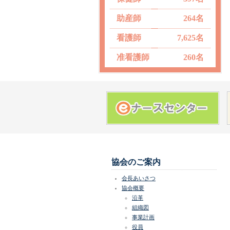
助産師
264名
看護師
7,625名
准看護師
260名
協会のご案内
会長あいさつ
協会概要
沿革
組織図
事業計画
役員