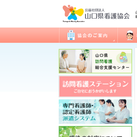
会長あいさつ
看護職
協会概要
委員会活動
地区支部活動
会報誌「きらめき」
入会のご案内
アクセス
開館日・閉館日
関連団体
研修
看護実
認定看
ナース
図書室
各種様