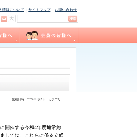
人情報について
サイトマップ
お問い合わせ
キャリナース
ョン
間
福利厚生
サテライト相談
看護職賠償責任保険制度
各種様式ダウンロード
（会員専用WEBサイト）
投稿日時：2022年1月1日
カテゴリ：
に開催する令和
4
年度通常総
ましては、これらに係る立候