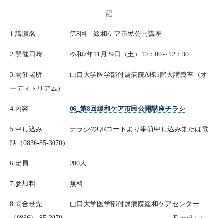
記
1.講演名 第8回 緩和ケア市民公開講座
2.開催日時 令和7年11月29日（土）10：00～12：30
3.開催場所 山口大学医学部付属病院A棟1階大講義室（オ
ーディトリアム）
4.内容
06_第8回緩和ケア市民公開講座チラシ
5.申し込み チラシのQRコードより事前申し込みまたは電
話（0836-85-3070）
6.定員 200人
7.参加料 無料
8.問合せ先 山口大学医学部付属病院緩和ケアセンター
（0836）-85-3070 E-mail：y-