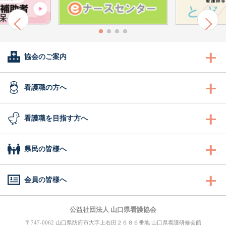
協会のご案内
会長あいさつ
看護職の方へ
協会概要
看護職の方へ
看護職を目指す方へ
委員会活動
沿革
研修
看護職を目指す方へ
県民の皆様へ
地区支部活動
組織図
認定看護管理者教育課程
ふれあい看護体験
県民の皆様へ
会員の皆様へ
会報誌「きらめき」
事業計画
ナースセンター事業・研修
1日ナース体験
訪問看護ステーション
キャリナース
（会員専用WEBサイト）
公益社団法人 山口県看護協会
入会のご案内
役員
図書室
事業一覧
〒747-0062 山口県防府市大字上右田２６８６番地 山口県看護研修会館
看護の魅力発見