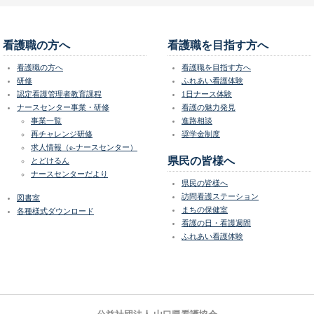
看護職の方へ
看護職を目指す方へ
看護職の方へ
看護職を目指す方へ
研修
ふれあい看護体験
認定看護管理者教育課程
1日ナース体験
ナースセンター事業・研修
看護の魅力発見
事業一覧
進路相談
再チャレンジ研修
奨学金制度
求人情報（e-ナースセンター）
県民の皆様へ
とどけるん
ナースセンターだより
県民の皆様へ
訪問看護ステーション
図書室
まちの保健室
各種様式ダウンロード
看護の日・看護週間
ふれあい看護体験