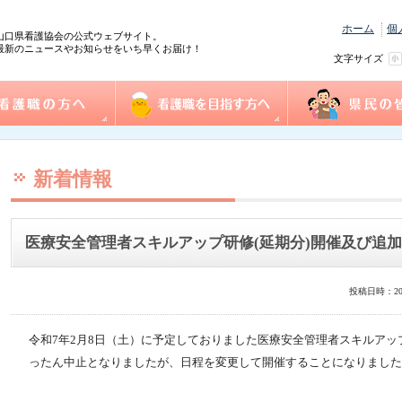
ホーム
個
山口県看護協会の公式ウェブサイト。
最新のニュースやお知らせをいち早くお届け！
文字サイズ
の方へ
協会概要
看護職を目指す方へ
事業一覧
県民の皆様へ
践情報
護管理者教育課程
センター事業・研修
式ダウンロード
沿革
組織図
事業計画
役員
個人情報保護方針
情報公開
ふれあい看護体験
1日ナース体験
看護の魅力発見
進路相談
奨学金制度
再チャレンジ研修
求人情報（e-ナースセンター）
とどけるん
ナースセンターだより
訪問看護ステーシ
まちの保健室
看護の日・看護週
ふれあい看護体験
新着情報
医療安全管理者スキルアップ研修(延期分)開催及び追
投稿日時：20
令和7年2月8日（土）に予定しておりました医療安全管理者スキルア
ったん中止となりましたが、日程を変更して開催することになりました