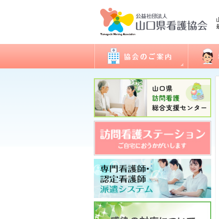
会長あいさつ
看護職
協会概要
委員会活動
地区支部活動
会報誌「きらめき」
入会のご案内
アクセス
開館日・閉館日
関連団体
研修
看護実
認定看
ナース
図書室
各種様