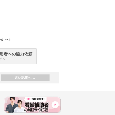
.or.jp
用者への協力依頼
ァイル
古い記事へ
→