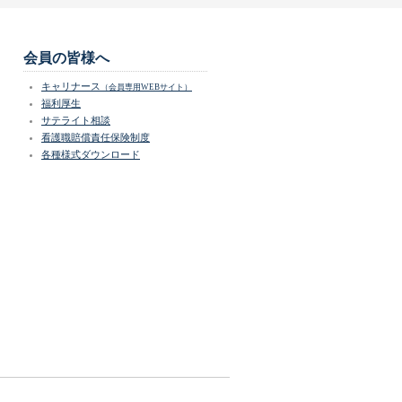
会員の皆様へ
キャリナース
（会員専用WEBサイト）
福利厚生
サテライト相談
看護職賠償責任保険制度
各種様式ダウンロード