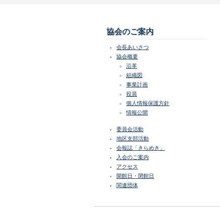
協会のご案内
会長あいさつ
協会概要
沿革
組織図
事業計画
役員
個人情報保護方針
情報公開
委員会活動
地区支部活動
会報誌「きらめき」
入会のご案内
アクセス
開館日・閉館日
関連団体