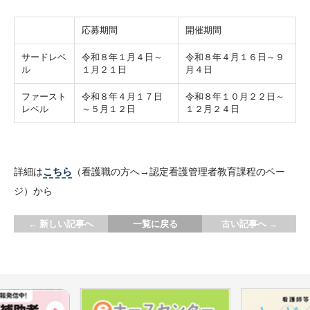
応募期間
開催期間
サードレベ
令和８年１月４日～
令和８年４月１６日～９
ル
１月２１日
月４日
ファースト
令和８年４月１７日
令和８年１０月２２日～
レベル
～５月１２日
１２月２４日
詳細は
こちら
（看護職の方へ→認定看護管理者教育課程のペー
ジ）から
←
新しい記事へ
一覧に戻る
古い記事へ
→