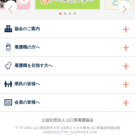
協会のご案内
会長あいさつ
看護職の方へ
協会概要
看護職の方へ
看護職を目指す方へ
委員会活動
沿革
研修
看護職を目指す方へ
県民の皆様へ
地区支部活動
組織図
認定看護管理者教育課程
ふれあい看護体験
県民の皆様へ
会員の皆様へ
会報誌「きらめき」
事業計画
ナースセンター事業・研修
1日ナース体験
訪問看護ステーション
キャリナース
（会員専用WEBサイト）
公益社団法人 山口県看護協会
入会のご案内
役員
図書室
事業一覧
〒747-0062 山口県防府市大字上右田２６８６番地 山口県看護研修会館
看護の魅力発見
まちの保健室
tel(0835)24-5790 / fax(0835)24-1230
福利厚生