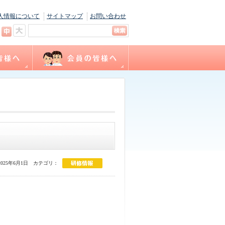
人情報について
サイトマップ
お問い合わせ
キャリナース
ョン
間
福利厚生
サテライト相談
看護職賠償責任保険制度
各種様式ダウンロード
（会員専用WEBサイト）
025年6月1日
カテゴリ：