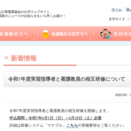
ホーム
個
山口県看護協会の公式ウェブサイト。
最新のニュースやお知らせをいち早くお届け！
文字サイズ
の方へ
協会概要
看護職を目指す方へ
事業一覧
県民の皆様へ
践情報
護管理者教育課程
センター事業・研修
式ダウンロード
沿革
組織図
事業計画
役員
個人情報保護方針
情報公開
ふれあい看護体験
1日ナース体験
看護の魅力発見
進路相談
奨学金制度
再チャレンジ研修
求人情報（e-ナースセンター）
とどけるん
ナースセンターだより
訪問看護ステーシ
まちの保健室
看護の日・看護週
ふれあい看護体験
新着情報
令和7年度実習指導者と看護教員の相互研修について
投稿日時：2
令和7年度実習指導者と看護教員の相互研修を開催します。
申込期間：令和7年6月1日（日）～6月28日（土）必着
詳細は研修システム「マナブル」
こちら
の実施要領をご覧ください。