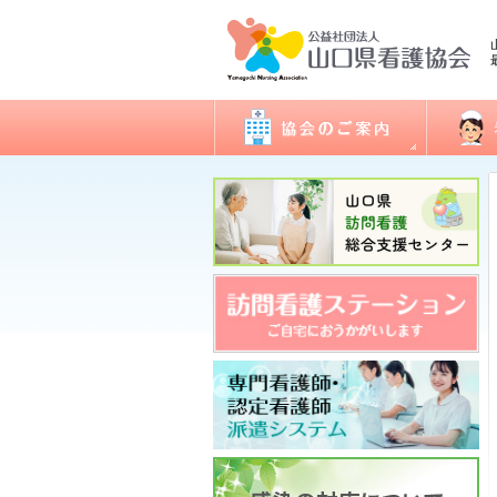
会長あいさつ
看護職
協会概要
委員会活動
地区支部活動
会報誌「きらめき」
入会のご案内
アクセス
開館日・閉館日
関連団体
研修
看護実
認定看
ナース
図書室
各種様