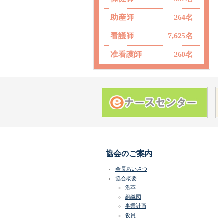
助産師
264名
看護師
7,625名
准看護師
260名
協会のご案内
会長あいさつ
協会概要
沿革
組織図
事業計画
役員