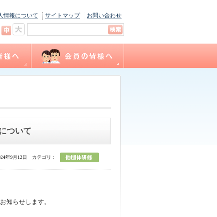
人情報について
サイトマップ
お問い合わせ
キャリナース
ョン
間
福利厚生
サテライト相談
看護職賠償責任保険制度
各種様式ダウンロード
（会員専用WEBサイト）
について
24年9月12日
カテゴリ：
お知らせします。