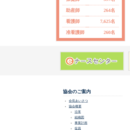
助産師
264名
看護師
7,625名
准看護師
260名
協会のご案内
会長あいさつ
協会概要
沿革
組織図
事業計画
役員