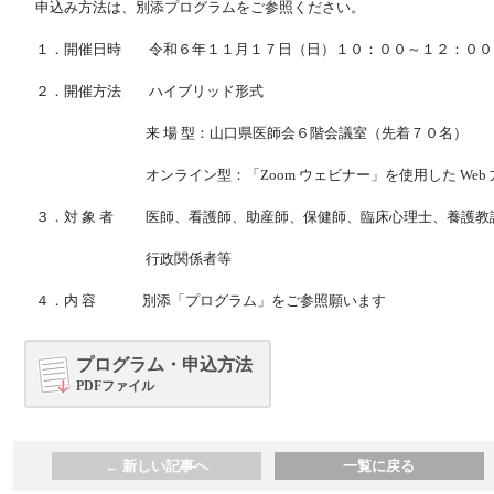
申込み方法は、別添プログラムをご参照ください。
１．開催日時 令和６年１１月１７日（日）１０：００～１２：００
２．開催方法 ハイブリッド形式
来 場 型：山口県医師会６階会議室（先着７０名）
オンライン型：「Zoom ウェビナー」を使用した Web 
３．対 象 者 医師、看護師、助産師、保健師、臨床心理士、養護教
行政関係者等
４．内 容 別添「プログラム」をご参照願います
プログラム・申込方法
PDFファイル
←
新しい記事へ
一覧に戻る