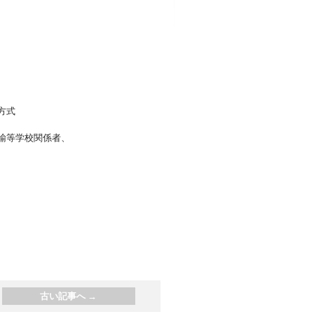
方式
諭等学校関係者、
古い記事へ
→