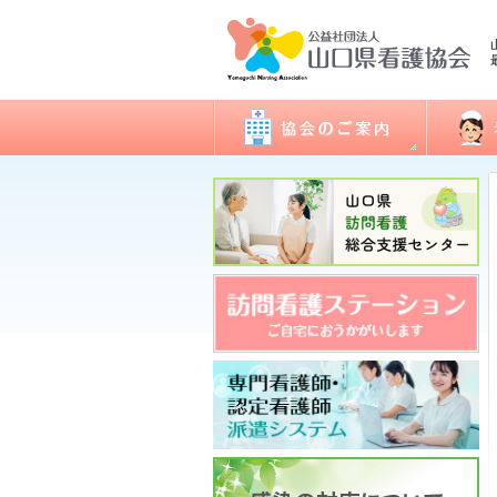
会長あいさつ
看護職
協会概要
委員会活動
地区支部活動
会報誌「きらめき」
入会のご案内
アクセス
開館日・閉館日
関連団体
研修
看護実
認定看
ナース
図書室
各種様