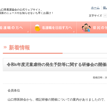
ホーム
個
山口県看護協会の公式ウェブサイト。
最新のニュースやお知らせをいち早くお届け！
文字サイズ
の方へ
協会概要
看護職を目指す方へ
事業一覧
県民の皆様へ
践情報
護管理者教育課程
センター事業・研修
式ダウンロード
沿革
組織図
事業計画
役員
個人情報保護方針
情報公開
ふれあい看護体験
1日ナース体験
看護の魅力発見
進路相談
奨学金制度
再チャレンジ研修
求人情報（e-ナースセンター）
とどけるん
ナースセンターだより
訪問看護ステーシ
まちの保健室
看護の日・看護週
ふれあい看護体験
新着情報
令和6年度児童虐待の発生予防等に関する研修会の開催
投稿日時：20
会員各位
山口県医師会から、標記研修の開催についての案内がありましたので、