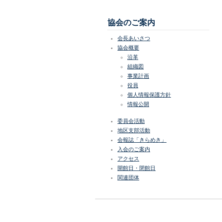
協会のご案内
会長あいさつ
協会概要
沿革
組織図
事業計画
役員
個人情報保護方針
情報公開
委員会活動
地区支部活動
会報誌「きらめき」
入会のご案内
アクセス
開館日・閉館日
関連団体