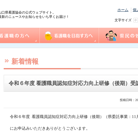
ホーム
個
山口県看護協会の公式ウェブサイト。
最新のニュースやお知らせをいち早くお届け！
文字サイズ
の方へ
協会概要
看護職を目指す方へ
事業一覧
県民の皆様へ
践情報
護管理者教育課程
センター事業・研修
式ダウンロード
沿革
組織図
事業計画
役員
個人情報保護方針
情報公開
ふれあい看護体験
1日ナース体験
看護の魅力発見
進路相談
奨学金制度
再チャレンジ研修
求人情報（e-ナースセンター）
とどけるん
ナースセンターだより
訪問看護ステーシ
まちの保健室
看護の日・看護週
ふれあい看護体験
新着情報
令和６年度 看護職員認知症対応力向上研修（後期）受
投稿日時：20
令和６年度 看護職員認知症対応力向上研修（後期）（県委託事業：11月1
にお申込みいただきありがとうございます。