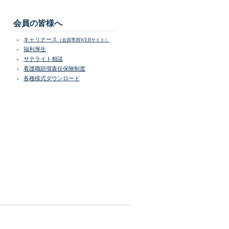
会員の皆様へ
キャリナース
（会員専用WEBサイト）
福利厚生
サテライト相談
看護職賠償責任保険制度
各種様式ダウンロード