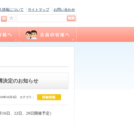
人情報について
サイトマップ
お問い合わせ
キャリナース
ョン
間
福利厚生
サテライト相談
看護職賠償責任保険制度
各種様式ダウンロード
（会員専用WEBサイト）
講決定のお知らせ
24年10月4日
カテゴリ：
6日、22日、29日開催予定）