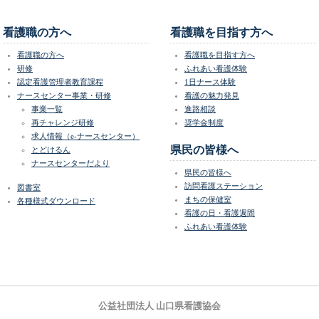
看護職の方へ
看護職を目指す方へ
看護職の方へ
看護職を目指す方へ
研修
ふれあい看護体験
認定看護管理者教育課程
1日ナース体験
ナースセンター事業・研修
看護の魅力発見
事業一覧
進路相談
再チャレンジ研修
奨学金制度
求人情報（e-ナースセンター）
県民の皆様へ
とどけるん
ナースセンターだより
県民の皆様へ
訪問看護ステーション
図書室
まちの保健室
各種様式ダウンロード
看護の日・看護週間
ふれあい看護体験
公益社団法人 山口県看護協会