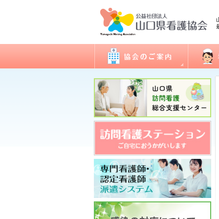
会長あいさつ
看護職
協会概要
委員会活動
地区支部活動
会報誌「きらめき」
入会のご案内
アクセス
開館日・閉館日
関連団体
研修
看護実
認定看
ナース
図書室
各種様