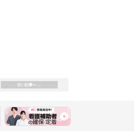
古い記事へ
→