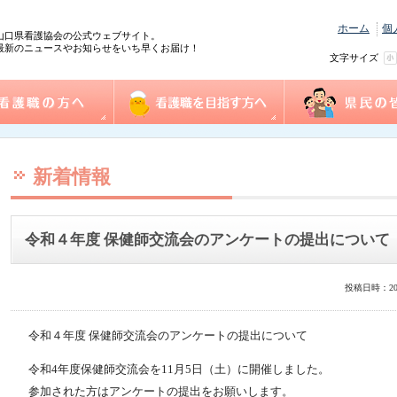
ホーム
個
山口県看護協会の公式ウェブサイト。
最新のニュースやお知らせをいち早くお届け！
文字サイズ
の方へ
協会概要
看護職を目指す方へ
事業一覧
県民の皆様へ
践情報
護管理者教育課程
センター事業・研修
式ダウンロード
沿革
組織図
事業計画
役員
個人情報保護方針
情報公開
ふれあい看護体験
1日ナース体験
看護の魅力発見
進路相談
奨学金制度
再チャレンジ研修
求人情報（e-ナースセンター）
とどけるん
ナースセンターだより
訪問看護ステーシ
まちの保健室
看護の日・看護週
ふれあい看護体験
新着情報
令和４年度 保健師交流会のアンケートの提出について
投稿日時：20
令和４年度 保健師交流会のアンケートの提出について
令和4年度保健師交流会を11月5日（土）に開催しました。
参加された方はアンケートの提出をお願いします。