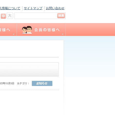
人情報について
サイトマップ
お問い合わせ
キャリナース
ョン
間
福利厚生
サテライト相談
看護職賠償責任保険制度
各種様式ダウンロード
（会員専用WEBサイト）
22年11月5日
カテゴリ：