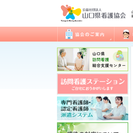
会長あいさつ
看護職
協会概要
委員会活動
地区支部活動
会報誌「きらめき」
入会のご案内
アクセス
開館日・閉館日
関連団体
研修
看護実
認定看
ナース
図書室
各種様