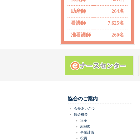
助産師
264名
看護師
7,625名
准看護師
260名
協会のご案内
会長あいさつ
協会概要
沿革
組織図
事業計画
役員