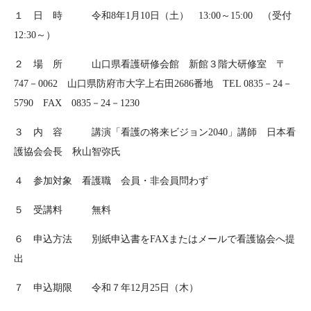
１ 日 時 令和8年1月10日（土） 13:00～15:00 （受付
12:30～）
２ 場 所 山口県看護研修会館 新館３階大研修室 〒
747－0062 山口県防府市大字上右田2686番地 TEL 0835－24－
5790 FAX 0835－24－1230
３ 内 容 講演「看護の将来ビジョン2040」講師 日本看
護協会会長 秋山智弥氏
４ 参加対象 看護職 会員・非会員問わず
５ 受講料 無料
６ 申込方法 別紙申込書をFAXまたはメールで看護協会へ提
出
７ 申込期限 令和７年12月25日（木）