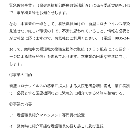
緊急確保事業」（県健康福祉部医療政策課所管）に係る委託契約を5月
で、事業概要等をお知らせします。
なお、本事業の一環として、看護職員向けの「新型コロナウイルス感染
見通せない厳しい環境の中で、不安に思われていること、情報を必要と
がご相談に応じますので、お気軽にご利用ください。（電話：0835-24-5
おって、離職中の看護職の復職支援等の取組（チラシ配布による紹介・
ージによる情報発信）を進めております。本事業の円滑な推進に向け、
します。
①事業の目的
新型コロナウイルスの感染症拡大による入院患者急増に備え、潜在看護
て、必要とする医療機関などに緊急的に紹介できる体制を整備する。
②事業の内容
ア 看護職員紹介マネジメント専門員の設置
イ 緊急時に紹介可能な看護職員の掘り起こし及び登録