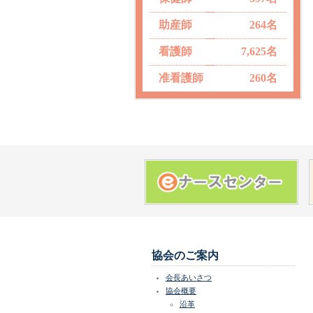
助産師
264名
看護師
7,625名
准看護師
260名
協会のご案内
会長あいさつ
協会概要
沿革