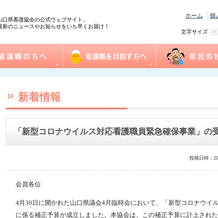
ホーム
個
山口県看護協会の公式ウェブサイト。
最新のニュースやお知らせをいち早くお届け！
文字サイズ
の方へ
協会概要
看護職を目指す方へ
事業一覧
県民の皆様へ
践情報
護管理者教育課程
センター事業・研修
式ダウンロード
沿革
組織図
事業計画
役員
個人情報保護方針
情報公開
ふれあい看護体験
1日ナース体験
看護の魅力発見
進路相談
奨学金制度
再チャレンジ研修
求人情報（e-ナースセンター）
とどけるん
ナースセンターだより
訪問看護ステーシ
まちの保健室
看護の日・看護週
ふれあい看護体験
新着情報
「新型コロナウイルス対応看護職員緊急確保事業」の
投稿日時：20
会員各位
4月30日に開かれた山口県議会4月臨時会において、「新型コロナウイ
に係る補正予算が成立しました。本協会は、この補正予算に計上された