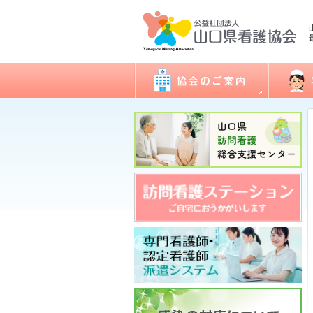
会長あいさつ
看護職
協会概要
委員会活動
地区支部活動
会報誌「きらめき」
入会のご案内
アクセス
開館日・閉館日
関連団体
研修
看護実
認定看
ナース
図書室
各種様