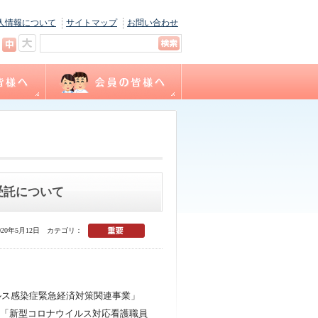
人情報について
サイトマップ
お問い合わせ
キャリナース
ョン
間
福利厚生
サテライト相談
看護職賠償責任保険制度
各種様式ダウンロード
（会員専用WEBサイト）
受託について
20年5月12日
カテゴリ：
ルス感染症緊急経済対策関連事業」
「新型コロナウイルス対応看護職員