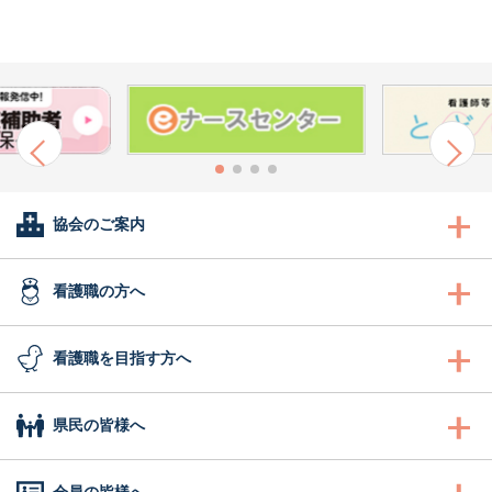
協会のご案内
会長あいさつ
看護職の方へ
協会概要
看護職の方へ
看護職を目指す方へ
委員会活動
沿革
研修
看護職を目指す方へ
県民の皆様へ
地区支部活動
組織図
認定看護管理者教育課程
ふれあい看護体験
県民の皆様へ