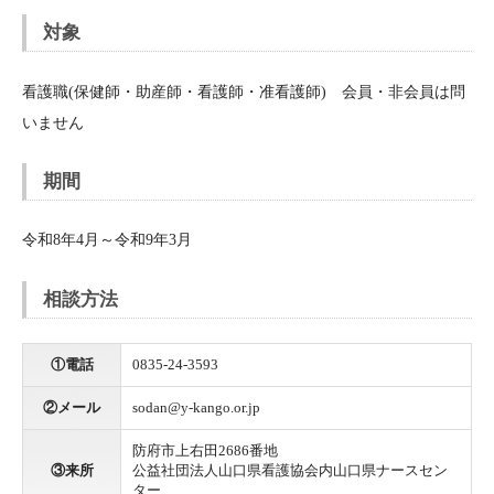
対象
看護職(保健師・助産師・看護師・准看護師) 会員・非会員は問
いません
期間
令和8年4月～令和9年3月
相談方法
①電話
0835-24-3593
②メール
sodan@y-kango.or.jp
防府市上右田2686番地
③来所
公益社団法人山口県看護協会内山口県ナースセン
ター