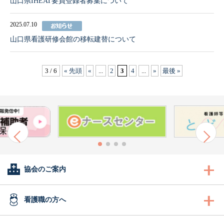
山口県IHEAT要員登録者募集について
2025.07.10
山口県看護研修会館の移転建替について
3 / 6
« 先頭
«
...
2
3
4
...
»
最後 »
協会のご案内
会長あいさつ
看護職の方へ
協会概要