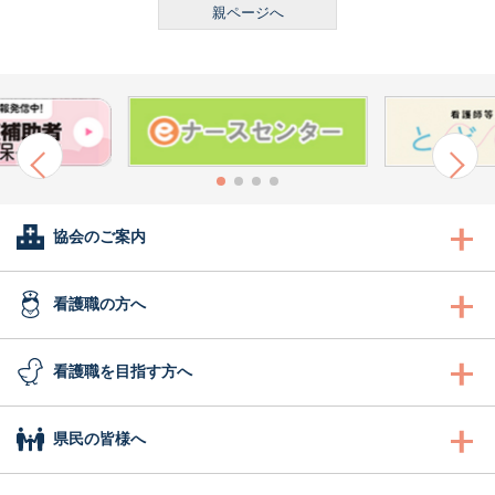
親ページへ
協会のご案内
会長あいさつ
看護職の方へ
協会概要
看護職の方へ
看護職を目指す方へ
委員会活動
沿革
研修
看護職を目指す方へ
県民の皆様へ
地区支部活動
組織図
認定看護管理者教育課程
ふれあい看護体験