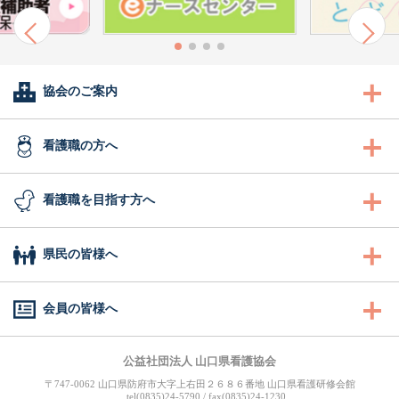
協会のご案内
会長あいさつ
看護職の方へ
協会概要
看護職の方へ
看護職を目指す方へ
委員会活動
沿革
研修
看護職を目指す方へ
県民の皆様へ
地区支部活動
組織図
認定看護管理者教育課程
ふれあい看護体験
県民の皆様へ
会員の皆様へ
会報誌「きらめき」
事業計画
ナースセンター事業・研修
1日ナース体験
訪問看護ステーション
キャリナース
（会員専用WEBサイト）
公益社団法人 山口県看護協会
入会のご案内
役員
図書室
事業一覧
〒747-0062 山口県防府市大字上右田２６８６番地 山口県看護研修会館
看護の魅力発見
まちの保健室
tel(0835)24-5790 / fax(0835)24-1230