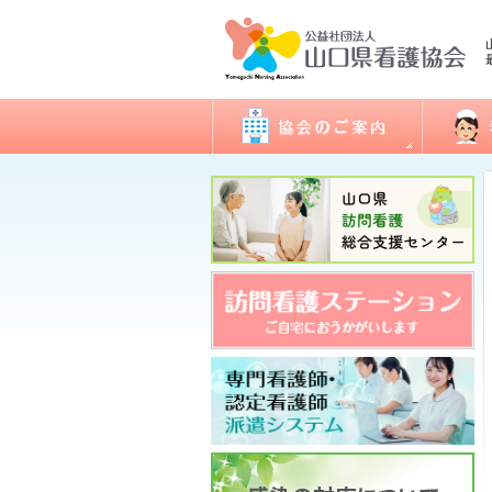
会長あいさつ
看護職
協会概要
委員会活動
地区支部活動
会報誌「きらめき」
入会のご案内
アクセス
開館日・閉館日
関連団体
研修
看護実
認定看
ナース
図書室
各種様