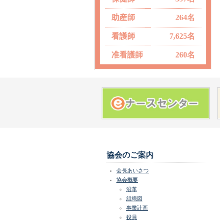
助産師
264名
看護師
7,625名
准看護師
260名
協会のご案内
会長あいさつ
協会概要
沿革
組織図
事業計画
役員