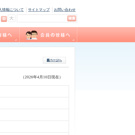
人情報について
サイトマップ
お問い合わせ
キャリナース
ョン
間
福利厚生
サテライト相談
看護職賠償責任保険制度
各種様式ダウンロード
（会員専用WEBサイト）
親ページへ
（2026年4月10日現在）