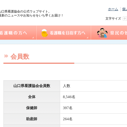
ホーム
個
山口県看護協会の公式ウェブサイト。
最新のニュースやお知らせをいち早くお届け！
文字サイズ
の方へ
協会概要
看護職を目指す方へ
事業一覧
県民の皆様へ
践情報
護管理者教育課程
センター事業・研修
式ダウンロード
沿革
組織図
事業計画
役員
個人情報保護方針
情報公開
ふれあい看護体験
1日ナース体験
看護の魅力発見
進路相談
奨学金制度
再チャレンジ研修
求人情報（e-ナースセンター）
とどけるん
ナースセンターだより
訪問看護ステーシ
まちの保健室
看護の日・看護週
ふれあい看護体験
会員数
山口県看護協会会員数
人数
全体
8,546名
保健師
397名
助産師
264名